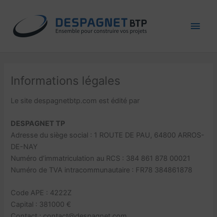
Aller
Men
au
contenu
princ
Informations légales
Le site despagnetbtp.com est édité par
DESPAGNET TP
Adresse du siège social : 1 ROUTE DE PAU, 64800 ARROS-
DE-NAY
Numéro d’immatriculation au RCS : 384 861 878 00021
Numéro de TVA intracommunautaire : FR78 384861878
Code APE : 4222Z
Capital : 381000 €
Contact : contact@despagnet.com