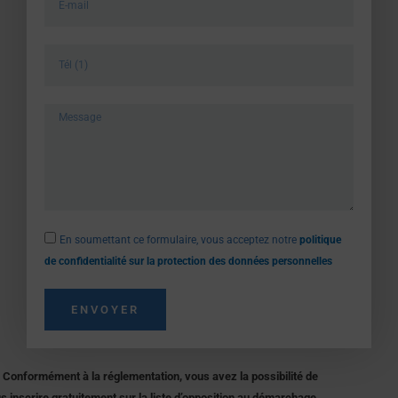
phone
message
Protection
En soumettant ce formulaire, vous acceptez notre
politique
des
de confidentialité sur la protection des données personnelles
données
personnelles
ENVOYER
Conformément à la réglementation, vous avez la possibilité de
s inscrire gratuitement sur la liste d’opposition au démarchage